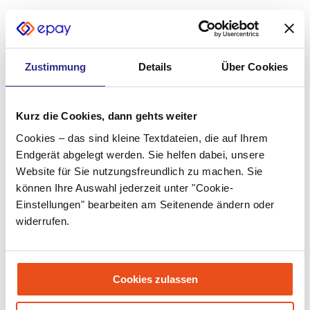
August 2022
Juli 2022
Zustimmung
Details
Über Cookies
Juni 2022
Mai 2022
Kurz die Cookies, dann gehts weiter
April 2022
Cookies – das sind kleine Textdateien, die auf Ihrem
März 2022
Endgerät abgelegt werden. Sie helfen dabei, unsere
Website für Sie nutzungsfreundlich zu machen. Sie
Februar 2022
können Ihre Auswahl jederzeit unter "Cookie-
Einstellungen" bearbeiten am Seitenende ändern oder
Januar 2022
widerrufen.
Dezember 2021
November 2021
Cookies zulassen
Oktober 2021