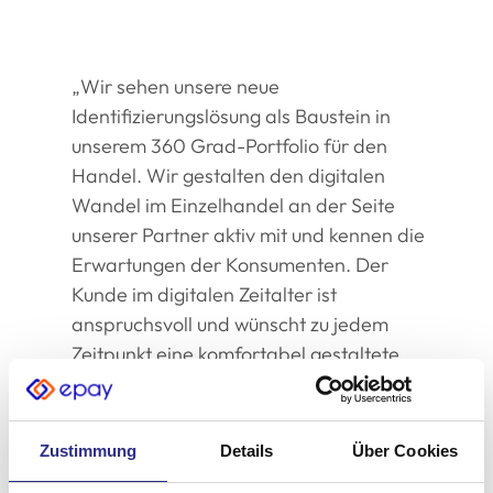
„Wir sehen unsere neue
Identifizierungslösung als Baustein in
unserem 360 Grad-Portfolio für den
Handel. Wir gestalten den digitalen
Wandel im Einzelhandel an der Seite
unserer Partner aktiv mit und kennen die
Erwartungen der Konsumenten. Der
Kunde im digitalen Zeitalter ist
anspruchsvoll und wünscht zu jedem
Zeitpunkt eine komfortabel gestaltete
Customer Journey – stationär, online und
mobil. Unsere gemeinsame KYC-Lösung
ist ein Beispiel für diese
Zustimmung
Details
Über Cookies
Kundenorientierung und ermöglicht