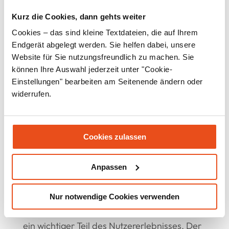
darüber hinaus die Wertschöpfung bei
Kurz die Cookies, dann gehts weiter
weiteren identifizierungspflichtigen
Kundentransaktionen am POS, die in
Cookies – das sind kleine Textdateien, die auf Ihrem
Zukunft zunehmen werden“,
Endgerät abgelegt werden. Sie helfen dabei, unsere
Website für Sie nutzungsfreundlich zu machen. Sie
können Ihre Auswahl jederzeit unter "Cookie-
erklärt Volker Patzak,
Einstellungen" bearbeiten am Seitenende ändern oder
Director Business Development epay.
widerrufen.
Cookies zulassen
Besseres Nutzererlebnis durch
medienbruchfreie Integration
Anpassen
Für den Kunden ist die medienbruchfreie
Nur notwendige Cookies verwenden
Integration der ID-Lösung, die in wenigen
Minuten nach dem Kauf abgeschlossen ist,
ein wichtiger Teil des Nutzererlebnisses. Der