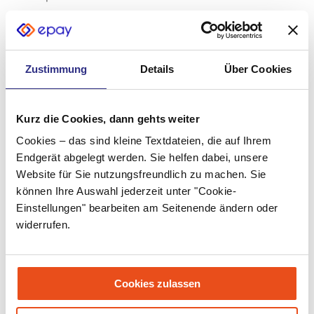
August 2022
Juli 2022
Zustimmung
Details
Über Cookies
Juni 2022
Mai 2022
Kurz die Cookies, dann gehts weiter
April 2022
Cookies – das sind kleine Textdateien, die auf Ihrem
März 2022
Endgerät abgelegt werden. Sie helfen dabei, unsere
Website für Sie nutzungsfreundlich zu machen. Sie
Februar 2022
können Ihre Auswahl jederzeit unter "Cookie-
Einstellungen" bearbeiten am Seitenende ändern oder
Januar 2022
widerrufen.
Dezember 2021
November 2021
Cookies zulassen
Oktober 2021