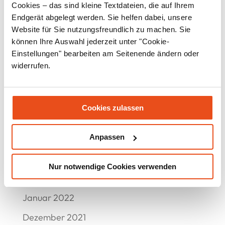
November 2022
Cookies – das sind kleine Textdateien, die auf Ihrem
Endgerät abgelegt werden. Sie helfen dabei, unsere
Oktober 2022
Website für Sie nutzungsfreundlich zu machen. Sie
September 2022
können Ihre Auswahl jederzeit unter "Cookie-
Einstellungen" bearbeiten am Seitenende ändern oder
August 2022
widerrufen.
Juli 2022
Juni 2022
Cookies zulassen
Mai 2022
Anpassen
April 2022
März 2022
Nur notwendige Cookies verwenden
Februar 2022
Januar 2022
Dezember 2021