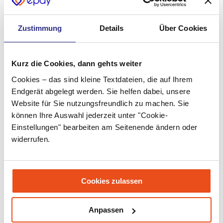
Juni 2022
Zustimmung
Details
Über Cookies
Mai 2022
April 2022
Kurz die Cookies, dann gehts weiter
März 2022
Cookies – das sind kleine Textdateien, die auf Ihrem
Februar 2022
Endgerät abgelegt werden. Sie helfen dabei, unsere
Website für Sie nutzungsfreundlich zu machen. Sie
Januar 2022
können Ihre Auswahl jederzeit unter "Cookie-
Einstellungen" bearbeiten am Seitenende ändern oder
Dezember 2021
widerrufen.
November 2021
Oktober 2021
Cookies zulassen
September 2021
Juli 2021
Anpassen