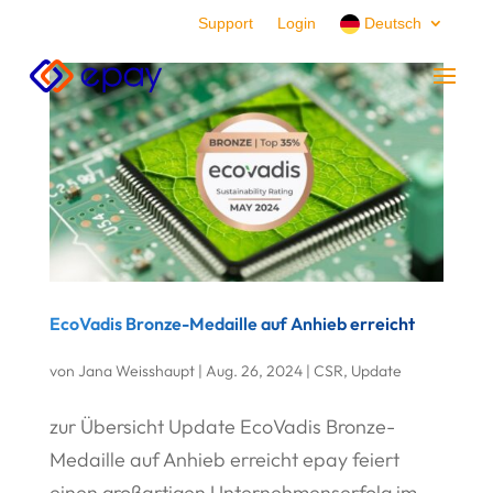
Support
Login
Deutsch
EcoVadis Bronze-Medaille auf Anhieb erreicht
von
Jana Weisshaupt
|
Aug. 26, 2024
|
CSR
,
Update
zur Übersicht Update EcoVadis Bronze-
Medaille auf Anhieb erreicht epay feiert
einen großartigen Unternehmenserfolg im