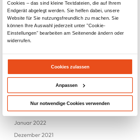
November 2022
Cookies – das sind kleine Textdateien, die auf Ihrem
Endgerät abgelegt werden. Sie helfen dabei, unsere
Oktober 2022
Website für Sie nutzungsfreundlich zu machen. Sie
September 2022
können Ihre Auswahl jederzeit unter "Cookie-
Einstellungen" bearbeiten am Seitenende ändern oder
August 2022
widerrufen.
Juli 2022
Juni 2022
Cookies zulassen
Mai 2022
Anpassen
April 2022
März 2022
Nur notwendige Cookies verwenden
Februar 2022
Januar 2022
Dezember 2021