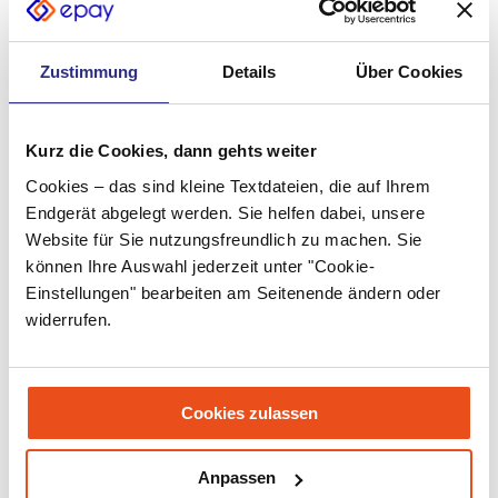
Juli 2022
Juni 2022
Zustimmung
Details
Über Cookies
Mai 2022
April 2022
Kurz die Cookies, dann gehts weiter
März 2022
Cookies – das sind kleine Textdateien, die auf Ihrem
Endgerät abgelegt werden. Sie helfen dabei, unsere
Februar 2022
Website für Sie nutzungsfreundlich zu machen. Sie
Januar 2022
können Ihre Auswahl jederzeit unter "Cookie-
Einstellungen" bearbeiten am Seitenende ändern oder
Dezember 2021
widerrufen.
November 2021
Oktober 2021
Cookies zulassen
September 2021
Juli 2021
Anpassen