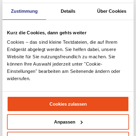
Juni 2022
Zustimmung
Details
Über Cookies
Mai 2022
April 2022
Kurz die Cookies, dann gehts weiter
Cookies – das sind kleine Textdateien, die auf Ihrem
März 2022
Endgerät abgelegt werden. Sie helfen dabei, unsere
Februar 2022
Website für Sie nutzungsfreundlich zu machen. Sie
können Ihre Auswahl jederzeit unter "Cookie-
Januar 2022
Einstellungen" bearbeiten am Seitenende ändern oder
Dezember 2021
widerrufen.
November 2021
Oktober 2021
Cookies zulassen
September 2021
Anpassen
Juli 2021