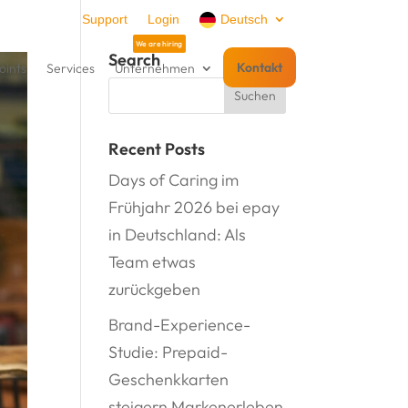
Support
Login
Deutsch
Search
Kontakt
oints
Services
Unternehmen
Recent Posts
Days of Caring im
Frühjahr 2026 bei epay
in Deutschland: Als
Team etwas
zurückgeben
Brand-Experience-
Studie: Prepaid-
Geschenkkarten
steigern Markenerleben