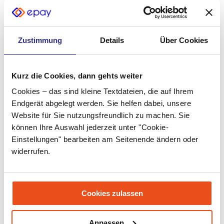
Juli 2022
Juni 2022
Zustimmung
Details
Über Cookies
Mai 2022
April 2022
Kurz die Cookies, dann gehts weiter
Cookies – das sind kleine Textdateien, die auf Ihrem
März 2022
Endgerät abgelegt werden. Sie helfen dabei, unsere
Februar 2022
Website für Sie nutzungsfreundlich zu machen. Sie
können Ihre Auswahl jederzeit unter "Cookie-
Januar 2022
Einstellungen" bearbeiten am Seitenende ändern oder
widerrufen.
Dezember 2021
November 2021
Oktober 2021
Cookies zulassen
September 2021
Anpassen