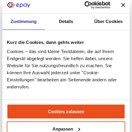
April 2026
Dezember 2025
Zustimmung
Details
Über Cookies
Oktober 2025
September 2025
Kurz die Cookies, dann gehts weiter
Juli 2025
Cookies – das sind kleine Textdateien, die auf Ihrem
Mai 2025
Endgerät abgelegt werden. Sie helfen dabei, unsere
Website für Sie nutzungsfreundlich zu machen. Sie
April 2025
können Ihre Auswahl jederzeit unter "Cookie-
März 2025
Einstellungen" bearbeiten am Seitenende ändern oder
widerrufen.
Dezember 2024
Oktober 2024
Cookies zulassen
August 2024
Juni 2024
Anpassen