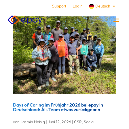
Support
Login
Deutsch
Days of Caring im Frühjahr 2026 bei epay in
Deutschland: Als Team etwas zurückgeben
von
Jasmin Heisig
|
Juni 12, 2026
|
CSR
,
Social