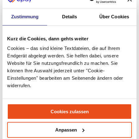
Juli 2022
Juni 2022
Zustimmung
Details
Über Cookies
Mai 2022
April 2022
Kurz die Cookies, dann gehts weiter
Cookies – das sind kleine Textdateien, die auf Ihrem
März 2022
Endgerät abgelegt werden. Sie helfen dabei, unsere
Februar 2022
Website für Sie nutzungsfreundlich zu machen. Sie
können Ihre Auswahl jederzeit unter "Cookie-
Januar 2022
Einstellungen" bearbeiten am Seitenende ändern oder
Dezember 2021
widerrufen.
November 2021
Oktober 2021
Cookies zulassen
September 2021
Anpassen
Juli 2021