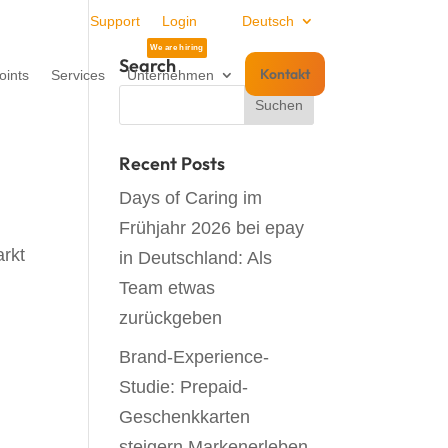
Support
Login
Deutsch
Search
Kontakt
oints
Services
Unternehmen
Recent Posts
Days of Caring im
Frühjahr 2026 bei epay
arkt
in Deutschland: Als
Team etwas
zurückgeben
Brand-Experience-
Studie: Prepaid-
Geschenkkarten
steigern Markenerleben