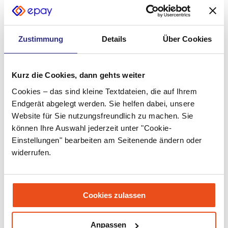
August 2022
Juli 2022
Zustimmung
Details
Über Cookies
Juni 2022
Mai 2022
Kurz die Cookies, dann gehts weiter
April 2022
Cookies – das sind kleine Textdateien, die auf Ihrem
März 2022
Endgerät abgelegt werden. Sie helfen dabei, unsere
Website für Sie nutzungsfreundlich zu machen. Sie
Februar 2022
können Ihre Auswahl jederzeit unter "Cookie-
Einstellungen" bearbeiten am Seitenende ändern oder
Januar 2022
widerrufen.
Dezember 2021
November 2021
Cookies zulassen
Oktober 2021
September 2021
Anpassen