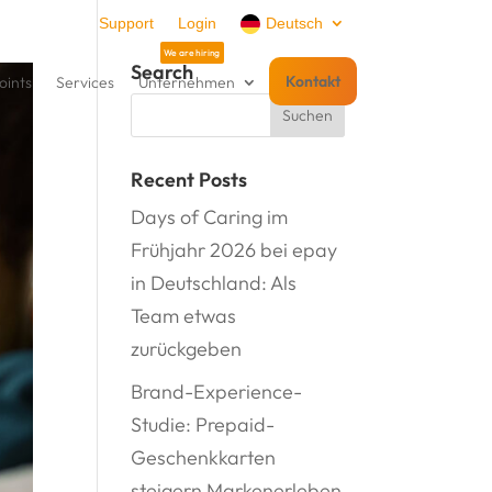
Support
Login
Deutsch
Search
Kontakt
oints
Services
Unternehmen
Recent Posts
Days of Caring im
Frühjahr 2026 bei epay
in Deutschland: Als
Team etwas
zurückgeben
Brand-Experience-
Studie: Prepaid-
Geschenkkarten
steigern Markenerleben